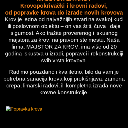
Krovopokrivački i krovni radovi,
od popravke krova do izrade novih krovova
Krov je jedna od najvažnijih stvari na svakoj kući
ili poslovnom objektu – on vas štiti, čuva i daje
sigurnost. Ako tražite
proverenog i iskusnog
majstora za krov
, na pravom ste mestu. Naša
firma,
MAJSTOR ZA KROV
, ima više od
20
godina iskustva
u izradi, popravci i rekonstrukciji
svih vrsta krovova.
Radimo pouzdano i kvalitetno, bilo da vam je
potrebna
sanacija krova koji prokišnjava
,
zamena
crepa
,
limarski radovi
, ili kompletna
izrada nove
krovne konstrukcije
.