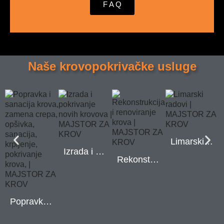
F A Q
Naše krovopokrivačke usluge
Limarski radovi
Izrada i pokrivanje novih krovova
Rekonstrukcija i renoviranje krova
Popravka i sanacija krova