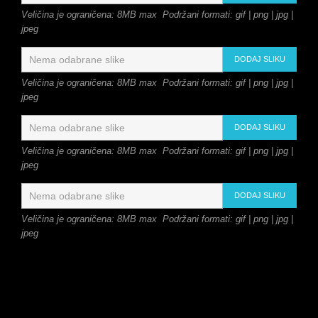
Veličina je ograničena: 8MB max Podržani formati: gif | png | jpg |
jpeg
DODAJ SLIKU
Veličina je ograničena: 8MB max Podržani formati: gif | png | jpg |
jpeg
DODAJ SLIKU
Veličina je ograničena: 8MB max Podržani formati: gif | png | jpg |
jpeg
DODAJ SLIKU
Veličina je ograničena: 8MB max Podržani formati: gif | png | jpg |
jpeg
Ako ne želite da slikate – pustite
detaljan opis radova i osnovne podatke.
Možemo izaći na teren i uraditi procenu