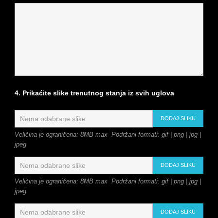
4. Prikaćite slike trenutnog stanja iz svih uglova
DODAJ SLIKU
Veličina je ograničena: 8MB max Podržani formati: gif | png | jpg |
jpeg
DODAJ SLIKU
Veličina je ograničena: 8MB max Podržani formati: gif | png | jpg |
jpeg
DODAJ SLIKU