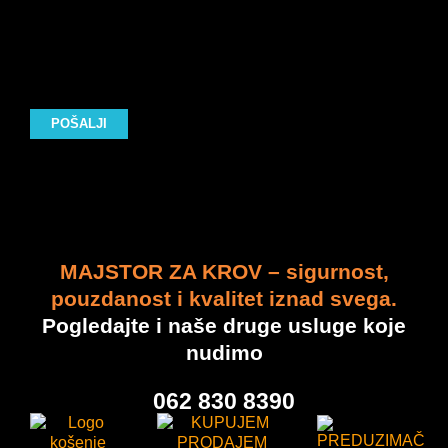
radova.
Izlazak, procena i ponuda se naplaćuju
(zavisno od lokacije).
MAJSTOR ZA KROV – sigurnost,
pouzdanost i kvalitet iznad svega.
Pogledajte i naše druge usluge koje
nudimo
062 830 8390